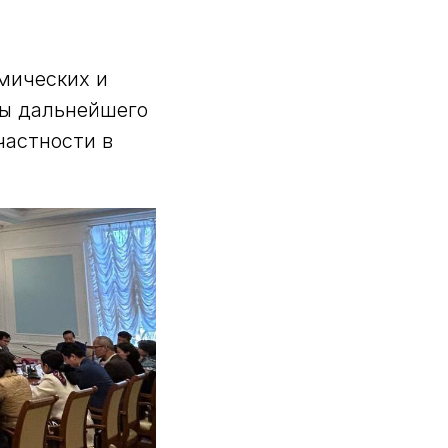
мических и
вы дальнейшего
частности в