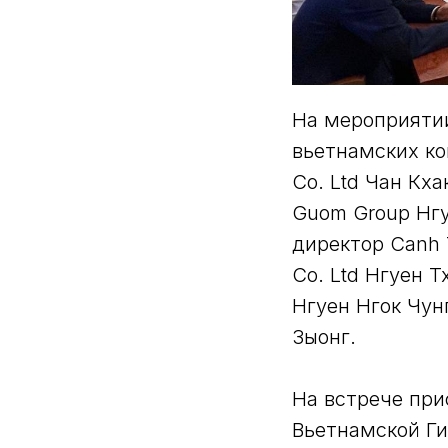
На мероприятии
вьетнамских ко
Co. Ltd Чан Кх
Guom Group Нгу
директор Canh T
Co. Ltd Нгуен Т
Нгуен Нгок Чунг
Зыонг.
На встрече при
Вьетнамской Г