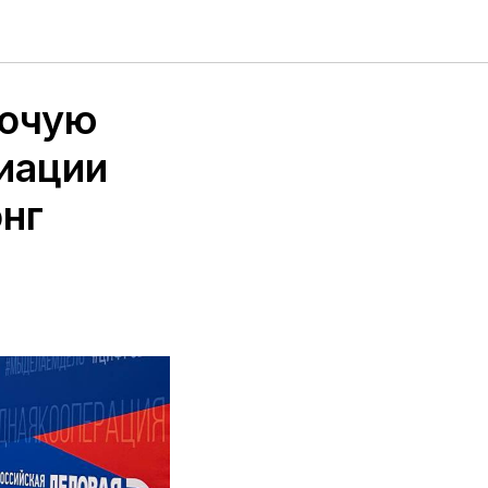
бочую
иации
нг