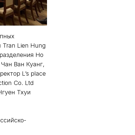
упных
 Tran Lien Hung
дразделения Ho
Чан Ван Куанг,
ректор L’s place
tion Co. Ltd
 Нгуен Тхуи
оссийско-