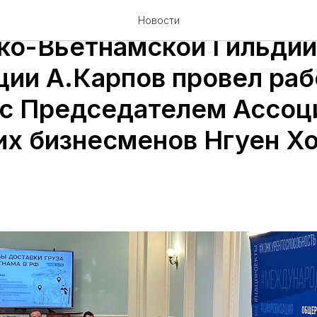
ря 2024г. Председатель
Новости
ко-Вьетнамской Гильдии
ии А.Карпов провел ра
 с Председателем Ассоц
их бизнесменов Нгуен Хо