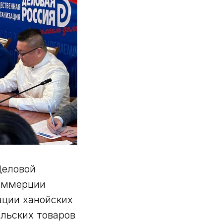
Деловой
Коммерции
ации ханойских
льских товаров